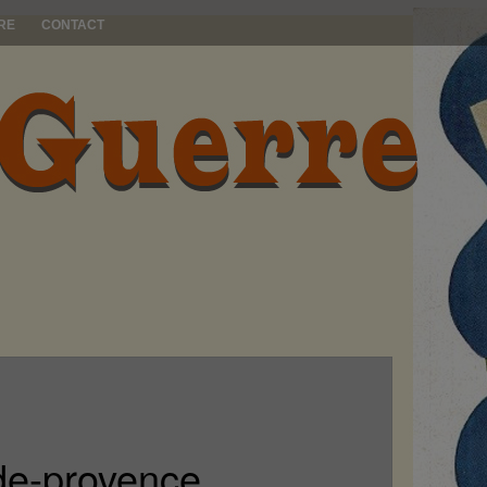
RE
CONTACT
-de-provence