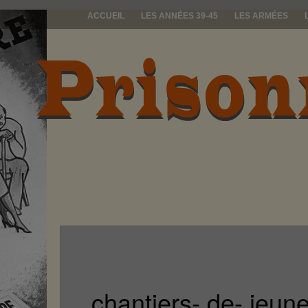
ACCUEIL
LES ANNÉES 39-45
LES ARMÉES
prisonniers d
chantiers- de- jeu