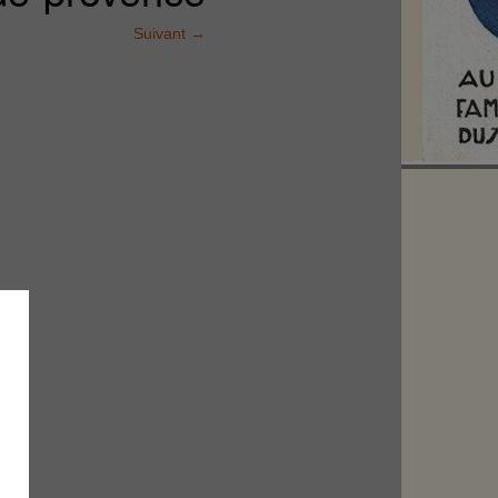
Suivant
→