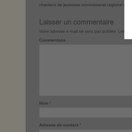
chantiers de jeunesse commissariat régional de 
Laisser un commentaire
Votre adresse e-mail ne sera pas publiée.
Les cha
Commentaire
Nom
*
Adresse de contact
*