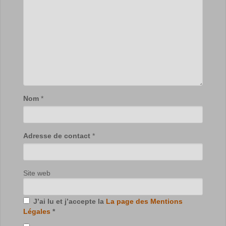
Nom
*
Adresse de contact
*
Site web
J’ai lu et j’accepte la
La page des Mentions
Légales
*