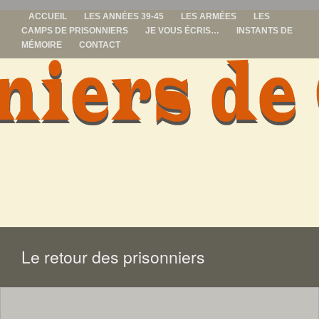
ACCUEIL
LES ANNÉES 39-45
LES ARMÉES
LES
CAMPS DE PRISONNIERS
JE VOUS ÉCRIS…
INSTANTS DE
MÉMOIRE
CONTACT
prisonniers de
guerre
ALLER
AU
CONTENU
Le retour des prisonniers