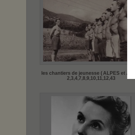
les chantiers de jeunesse ( ALPES et JU
2,3,4,7,8,9,10,11,12,43