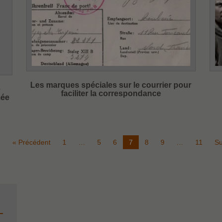
Les marques spéciales sur le courrier pour
e
faciliter la correspondance
mée
1
« Précédent
1
…
5
6
7
8
9
…
11
Su