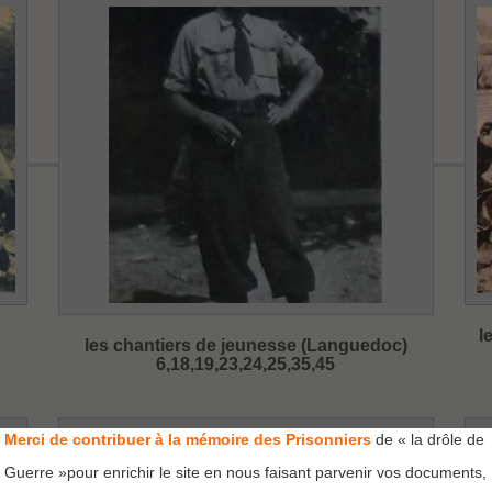
l
les chantiers de jeunesse (Languedoc)
6,18,19,23,24,25,35,45
Merci de contribuer à la mémoire des Prisonniers
de « la drôle de
Guerre »pour enrichir le site en nous faisant parvenir vos documents,