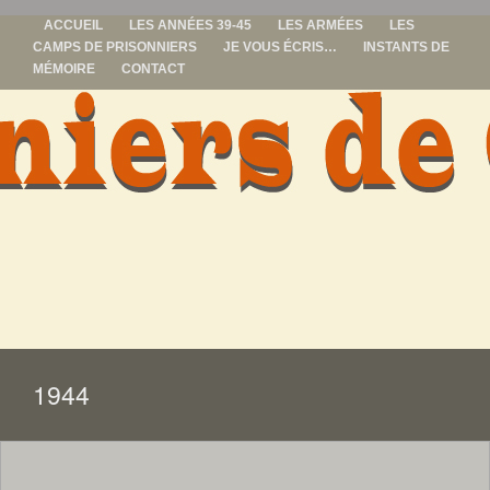
ACCUEIL
LES ANNÉES 39-45
LES ARMÉES
LES
CAMPS DE PRISONNIERS
JE VOUS ÉCRIS…
INSTANTS DE
MÉMOIRE
CONTACT
prisonniers de
guerre
ALLER
AU
CONTENU
1944