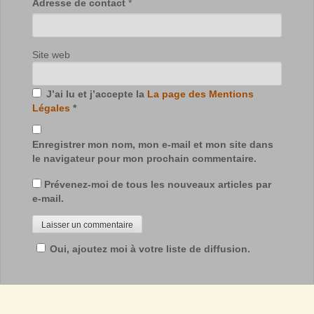
Adresse de contact
*
Site web
J’ai lu et j’accepte la
La page des Mentions
Légales
*
Enregistrer mon nom, mon e-mail et mon site dans
le navigateur pour mon prochain commentaire.
Prévenez-moi de tous les nouveaux articles par
e-mail.
Oui, ajoutez moi à votre liste de diffusion.