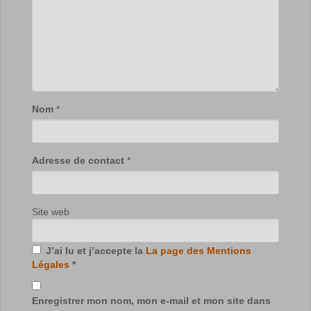
Nom
*
Adresse de contact
*
Site web
J’ai lu et j’accepte la
La page des Mentions
Légales
*
Enregistrer mon nom, mon e-mail et mon site dans