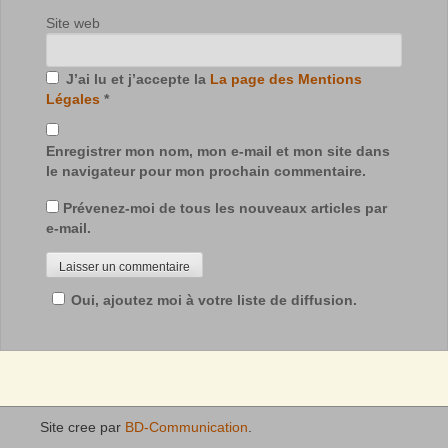
Site web
J’ai lu et j’accepte la
La page des Mentions
Légales
*
Enregistrer mon nom, mon e-mail et mon site dans
le navigateur pour mon prochain commentaire.
Prévenez-moi de tous les nouveaux articles par
e-mail.
Oui, ajoutez moi à votre liste de diffusion.
Site cree par
BD-Communication
.