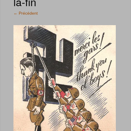
la-fin
←
Précédent