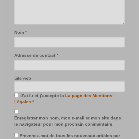
Nom
*
Adresse de contact
*
Site web
J’ai lu et j’accepte la
La page des Mentions
Légales
*
Enregistrer mon nom, mon e-mail et mon site dans
le navigateur pour mon prochain commentaire.
Prévenez-moi de tous les nouveaux articles par