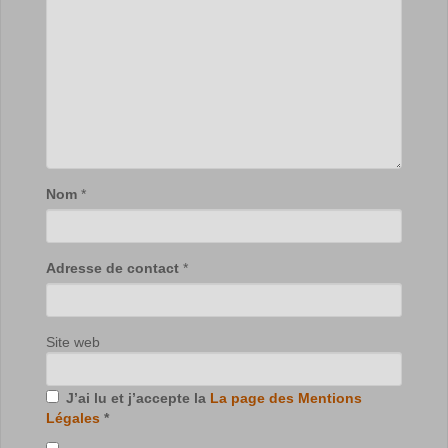
Nom
*
Adresse de contact
*
Site web
J’ai lu et j’accepte la
La page des Mentions
Légales
*