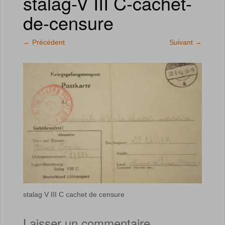
stalag-V III C-cachet-
de-censure
←
Précédent
Suivant
→
stalag V III C cachet de censure
Laisser un commentaire