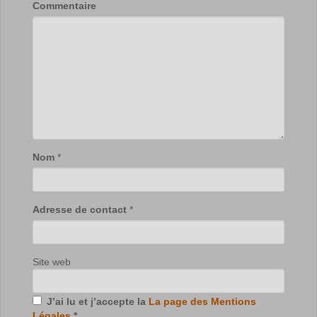
Commentaire
Nom
*
Adresse de contact
*
Site web
J’ai lu et j’accepte la
La page des Mentions
Légales
*