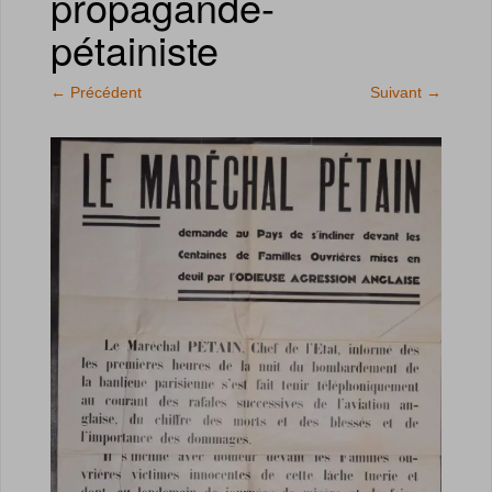
propagande-
pétainiste
←
Précédent
Suivant
→