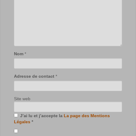
Nom
*
Adresse de contact
*
Site web
J’ai lu et j’accepte la
La page des Mentions
Légales
*