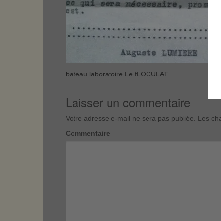
bateau laboratoire Le fLOCULAT
Laisser un commentaire
Votre adresse e-mail ne sera pas publiée.
Les cha
Commentaire