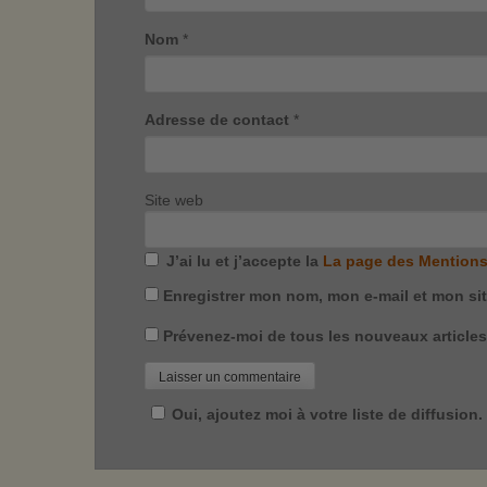
Nom
*
Adresse de contact
*
Site web
J’ai lu et j’accepte la
La page des Mentions
Enregistrer mon nom, mon e-mail et mon si
Prévenez-moi de tous les nouveaux articles 
Oui, ajoutez moi à votre liste de diffusion.