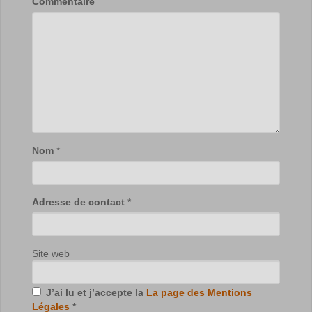
Commentaire
Nom
*
Adresse de contact
*
Site web
J’ai lu et j’accepte la
La page des Mentions
Légales
*