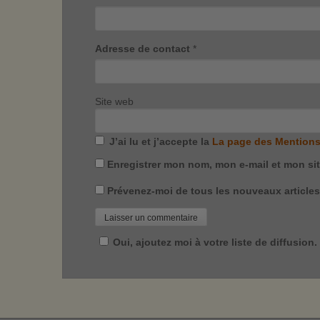
Adresse de contact
*
Site web
J’ai lu et j’accepte la
La page des Mentions
Enregistrer mon nom, mon e-mail et mon si
Prévenez-moi de tous les nouveaux articles 
Oui, ajoutez moi à votre liste de diffusion.