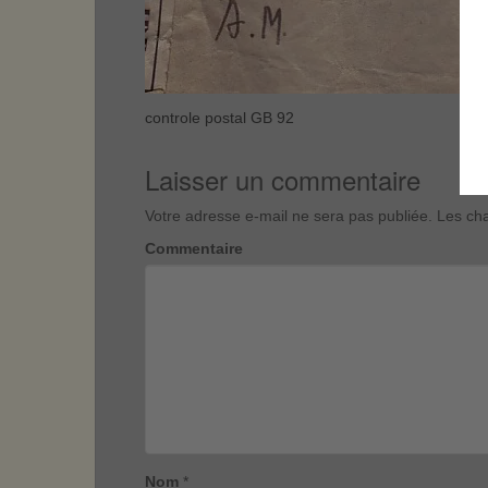
controle postal GB 92
Laisser un commentaire
Votre adresse e-mail ne sera pas publiée.
Les cha
Commentaire
Nom
*