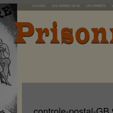
ACCUEIL
LES ANNÉES 39-45
LES ARMÉES
prisonniers d
controle-postal-GB