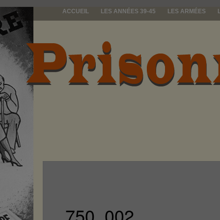
ACCUEIL
LES ANNÉES 39-45
LES ARMÉES
prisonniers d
750_002