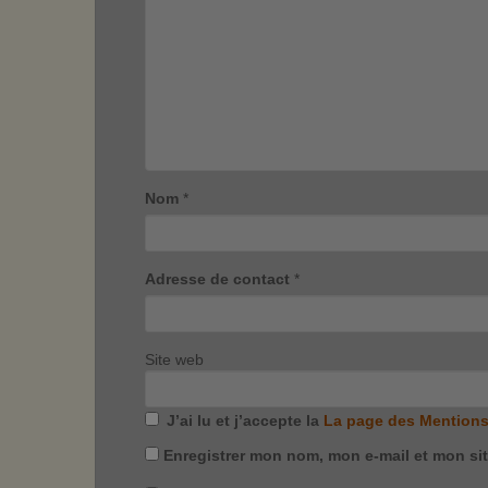
Nom
*
Adresse de contact
*
Site web
J’ai lu et j’accepte la
La page des Mentions
Enregistrer mon nom, mon e-mail et mon si