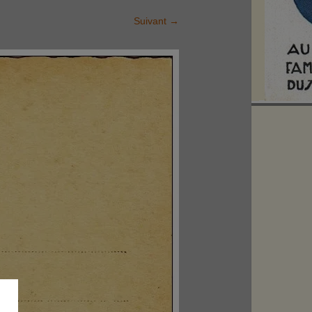
Suivant
→