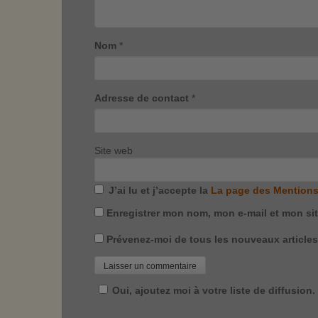
Nom
*
Adresse de contact
*
Site web
J’ai lu et j’accepte la
La page des Mentions
Enregistrer mon nom, mon e-mail et mon si
Prévenez-moi de tous les nouveaux articles 
Oui, ajoutez moi à votre liste de diffusion.