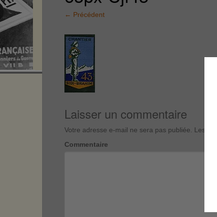
←
Précédent
Laisser un commentaire
Votre adresse e-mail ne sera pas publiée.
Les cha
Commentaire