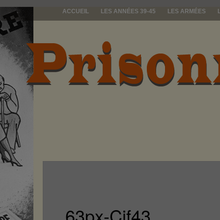
ACCUEIL
LES ANNÉES 39-45
LES ARMÉES
prisonniers d
63px-Cjf43