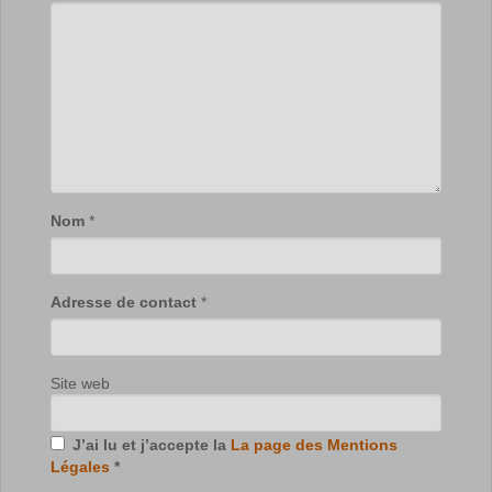
Nom
*
Adresse de contact
*
Site web
J’ai lu et j’accepte la
La page des Mentions
Légales
*