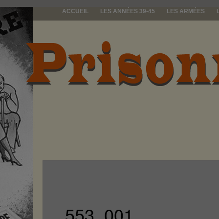
ACCUEIL
LES ANNÉES 39-45
LES ARMÉES
prisonniers d
553_001