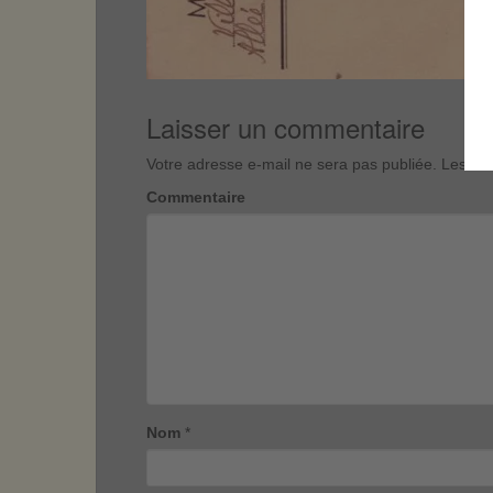
Laisser un commentaire
Votre adresse e-mail ne sera pas publiée.
Les cha
Commentaire
Nom
*