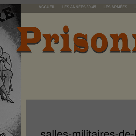
ACCUEIL
LES ANNÉES 39-45
LES ARMÉES
prisonniers d
salles-militaires-d