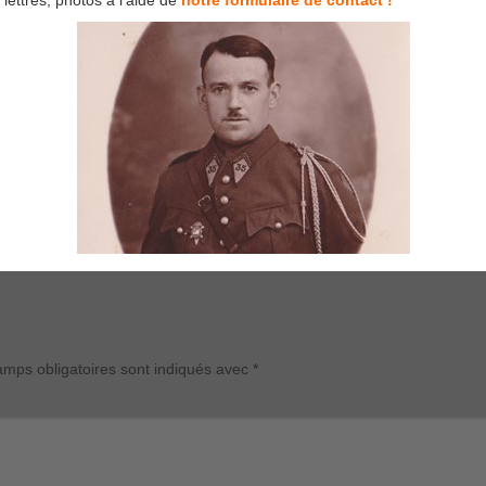
lettres, photos à l’aide de
notre formulaire de contact !
mps obligatoires sont indiqués avec
*