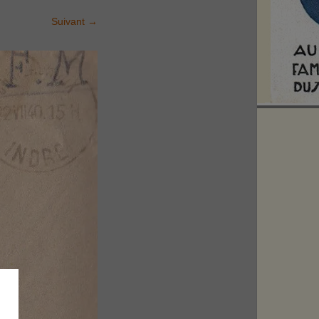
Suivant
→