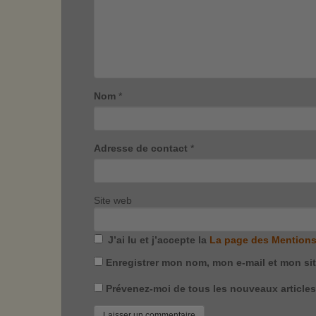
Nom
*
Adresse de contact
*
Site web
J’ai lu et j’accepte la
La page des Mentions
Enregistrer mon nom, mon e-mail et mon si
Prévenez-moi de tous les nouveaux articles 