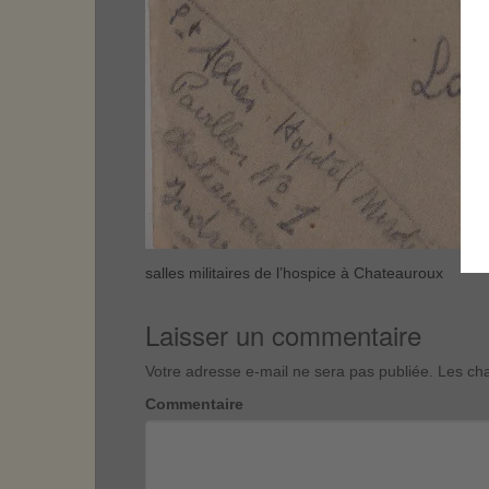
salles militaires de l’hospice à Chateauroux
Laisser un commentaire
Votre adresse e-mail ne sera pas publiée.
Les cha
Commentaire