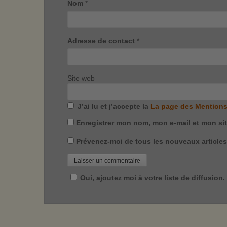
Nom
*
Adresse de contact
*
Site web
J’ai lu et j’accepte la
La page des Mentions
Enregistrer mon nom, mon e-mail et mon si
Prévenez-moi de tous les nouveaux articles 
Oui, ajoutez moi à votre liste de diffusion.