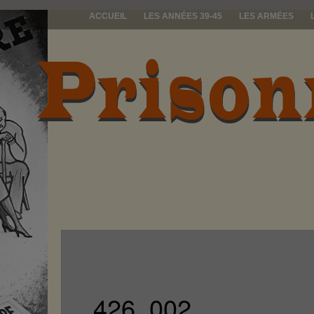
ACCUEIL
LES ANNÉES 39-45
LES ARMÉES
prisonniers d
426_002