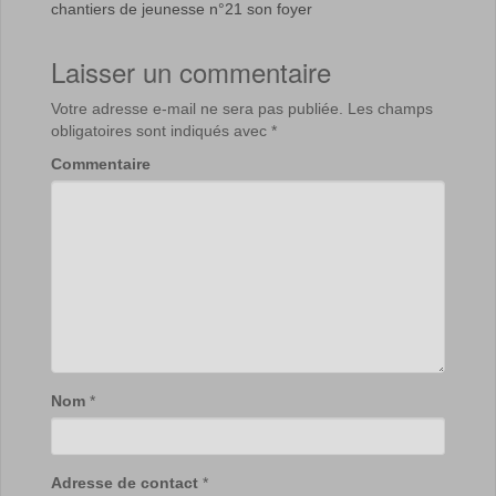
chantiers de jeunesse n°21 son foyer
Laisser un commentaire
Votre adresse e-mail ne sera pas publiée.
Les champs
obligatoires sont indiqués avec
*
Commentaire
Nom
*
Adresse de contact
*