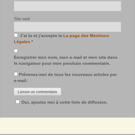
Site web
J’ai lu et j’accepte la
La page des Mentions
Légales
*
Enregistrer mon nom, mon e-mail et mon site dans
le navigateur pour mon prochain commentaire.
Prévenez-moi de tous les nouveaux articles par
e-mail.
Oui, ajoutez moi à votre liste de diffusion.