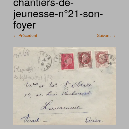
chantiers-de-
jeunesse-n°21-son-
foyer
←
Précédent
Suivant
→