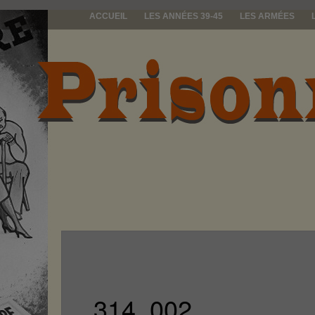
ACCUEIL
LES ANNÉES 39-45
LES ARMÉES
prisonniers d
314_002