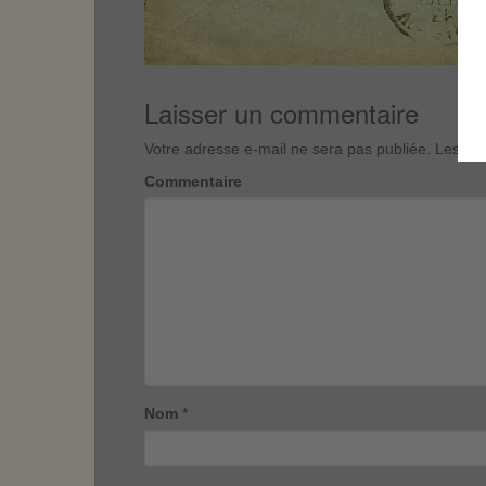
Laisser un commentaire
Votre adresse e-mail ne sera pas publiée.
Les cha
Commentaire
Nom
*