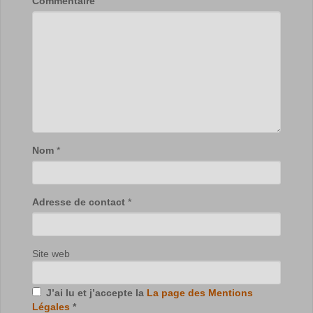
Commentaire
Nom
*
Adresse de contact
*
Site web
J’ai lu et j’accepte la
La page des Mentions
Légales
*