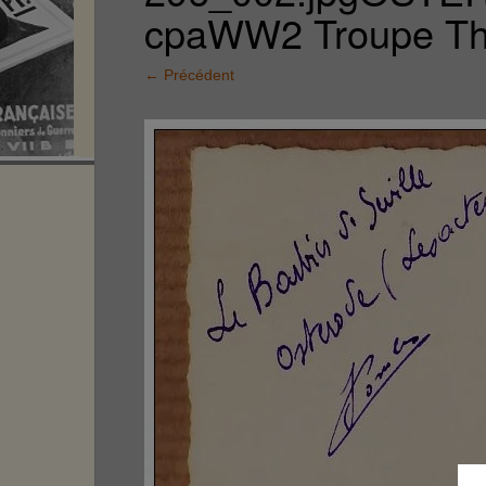
cpaWW2 Troupe Th
←
Précédent