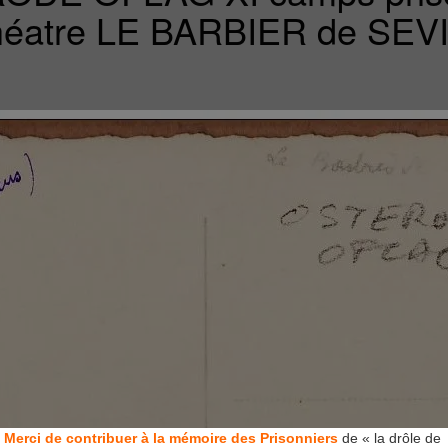
éatre LE BARBIER de SEVI
Merci de contribuer à la mémoire des Prisonniers
de « la drôle de