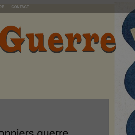
RE
CONTACT
nniers guerre