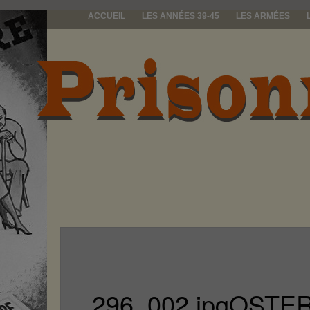
ACCUEIL
LES ANNÉES 39-45
LES ARMÉES
prisonniers d
296_002.jpgOSTER