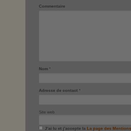
Commentaire
Nom
*
Adresse de contact
*
Site web
J’ai lu et j’accepte la
La page des Mentions