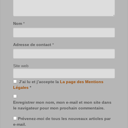
Nom
*
Adresse de contact
*
Site web
J’ai lu et j’accepte la
La page des Mentions
Légales
*
Enregistrer mon nom, mon e-mail et mon site dans
le navigateur pour mon prochain commentaire.
Prévenez-moi de tous les nouveaux articles par
e-mail.