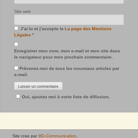
Site web
J’ai lu et j’accepte la
La page des Mentions
Légales
*
Enregistrer mon nom, mon e-mail et mon site dans
le navigateur pour mon prochain commentaire.
Prévenez-moi de tous les nouveaux articles par
e-mail.
Oui, ajoutez moi à votre liste de diffusion.
Site cree par
BD-Communication
.