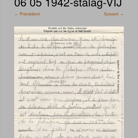
06 05 1942-stalag-VIJ
←
Précédent
Suivant
→