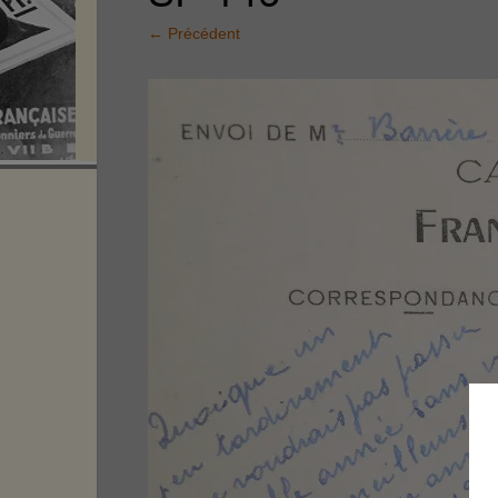
←
Précédent