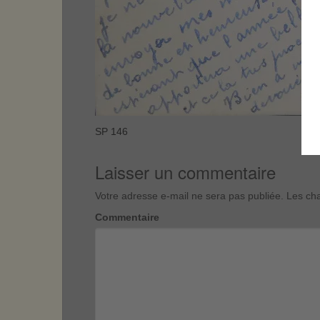
SP 146
Laisser un commentaire
Votre adresse e-mail ne sera pas publiée.
Les cha
Commentaire