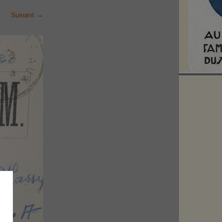
Suivant
→