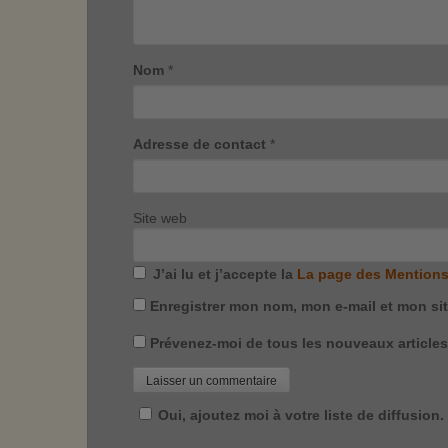
Nom
*
Adresse de contact
*
Site web
J’ai lu et j’accepte la
La page des Mentions
Enregistrer mon nom, mon e-mail et mon si
Prévenez-moi de tous les nouveaux articles 
Oui, ajoutez moi à votre liste de diffusion.