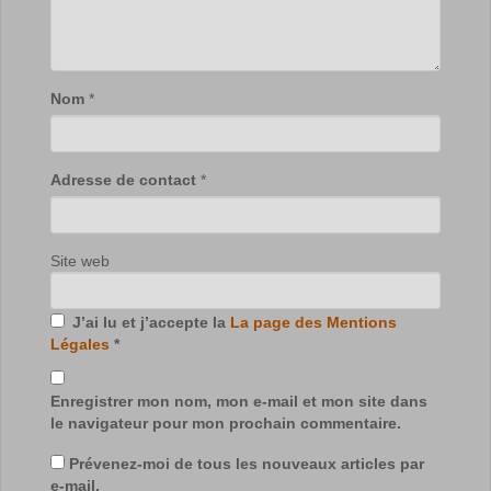
Nom
*
Adresse de contact
*
Site web
J’ai lu et j’accepte la
La page des Mentions
Légales
*
Enregistrer mon nom, mon e-mail et mon site dans
le navigateur pour mon prochain commentaire.
Prévenez-moi de tous les nouveaux articles par
e-mail.