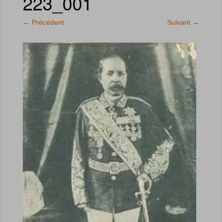
223_001
←
Précédent
Suivant
→