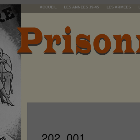
ACCUEIL
LES ANNÉES 39-45
LES ARMÉES
prisonniers d
202_001