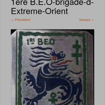
1ere B.E.O-brigade-d-
Extreme-Orient
←
Précédent
Suivant
→