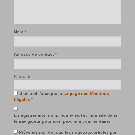
Nom
*
Adresse de contact
*
Site web
J’ai lu et j’accepte la
La page des Mentions
Légales
*
Enregistrer mon nom, mon e-mail et mon site dans
le navigateur pour mon prochain commentaire.
Prévenez-moi de tous les nouveaux articles par