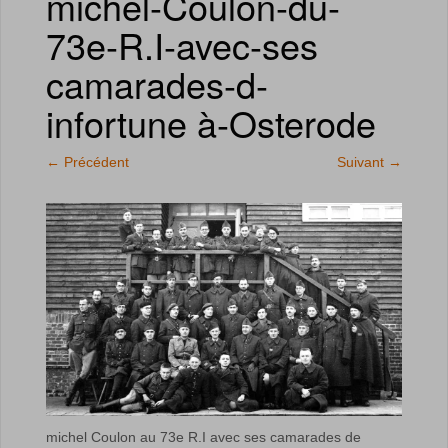
michel-Coulon-du-
73e-R.I-avec-ses
camarades-d-
infortune à-Osterode
←
Précédent
Suivant
→
michel Coulon au 73e R.I avec ses camarades de