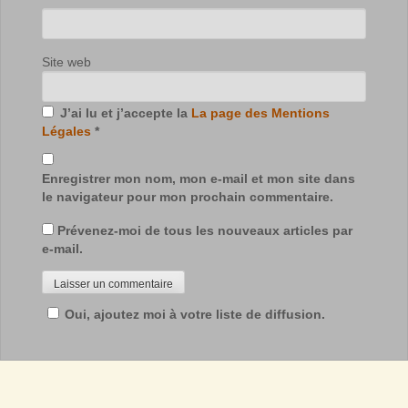
Site web
J’ai lu et j’accepte la
La page des Mentions
Légales
*
Enregistrer mon nom, mon e-mail et mon site dans
le navigateur pour mon prochain commentaire.
Prévenez-moi de tous les nouveaux articles par
e-mail.
Oui, ajoutez moi à votre liste de diffusion.