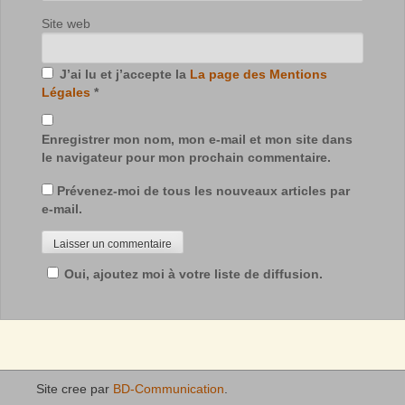
Site web
J’ai lu et j’accepte la
La page des Mentions
Légales
*
Enregistrer mon nom, mon e-mail et mon site dans
le navigateur pour mon prochain commentaire.
Prévenez-moi de tous les nouveaux articles par
e-mail.
Oui, ajoutez moi à votre liste de diffusion.
Site cree par
BD-Communication
.