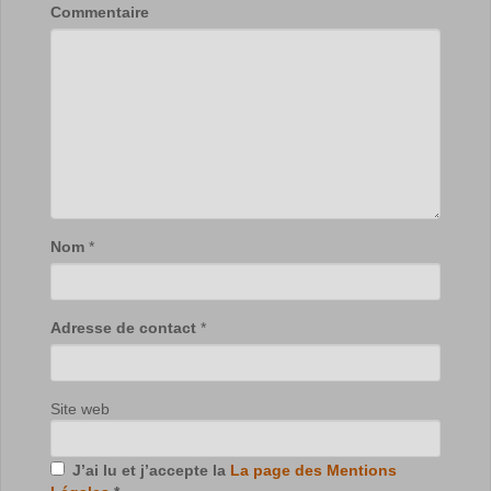
Commentaire
Nom
*
Adresse de contact
*
Site web
J’ai lu et j’accepte la
La page des Mentions