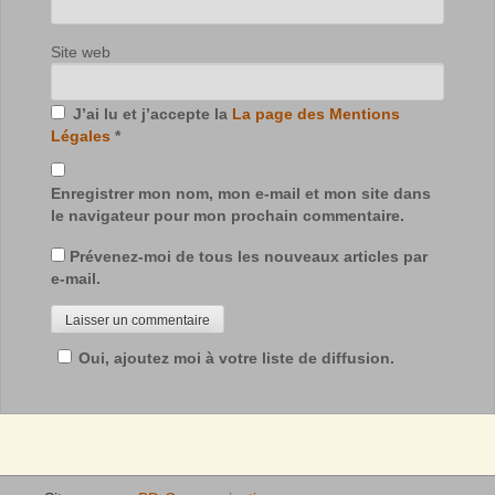
Site web
J’ai lu et j’accepte la
La page des Mentions
Légales
*
Enregistrer mon nom, mon e-mail et mon site dans
le navigateur pour mon prochain commentaire.
Prévenez-moi de tous les nouveaux articles par
e-mail.
Oui, ajoutez moi à votre liste de diffusion.