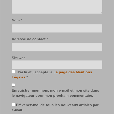
Nom
*
Adresse de contact
*
Site web
J’ai lu et j’accepte la
La page des Mentions
Légales
*
Enregistrer mon nom, mon e-mail et mon site dans
le navigateur pour mon prochain commentaire.
Prévenez-moi de tous les nouveaux articles par
e-mail.