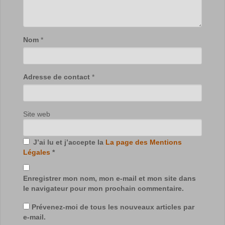
Nom
*
Adresse de contact
*
Site web
J’ai lu et j’accepte la
La page des Mentions
Légales
*
Enregistrer mon nom, mon e-mail et mon site dans
le navigateur pour mon prochain commentaire.
Prévenez-moi de tous les nouveaux articles par
e-mail.