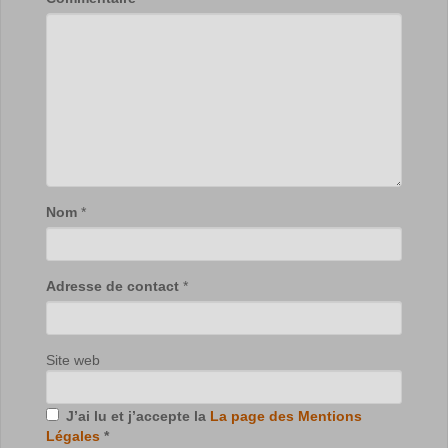
Nom
*
Adresse de contact
*
Site web
J’ai lu et j’accepte la
La page des Mentions
Légales
*