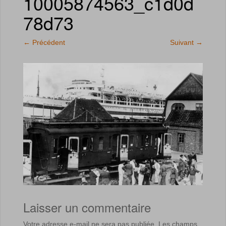
10005874563_c1d0d
78d73
←
Précédent
Suivant
→
Laisser un commentaire
Votre adresse e-mail ne sera pas publiée.
Les champs