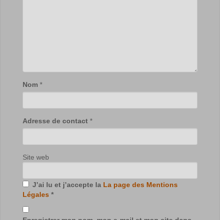
Nom
*
Adresse de contact
*
Site web
J’ai lu et j’accepte la
La page des Mentions
Légales
*
Enregistrer mon nom, mon e-mail et mon site dans