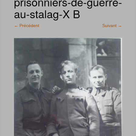
prisonniers-de-guerre-
au-stalag-X B
←
Précédent
Suivant
→