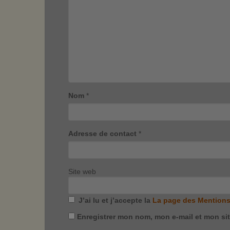
Nom
*
Adresse de contact
*
Site web
J’ai lu et j’accepte la
La page des Mentions
Enregistrer mon nom, mon e-mail et mon si