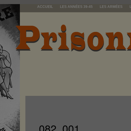
ACCUEIL
LES ANNÉES 39-45
LES ARMÉES
prisonniers d
082_001