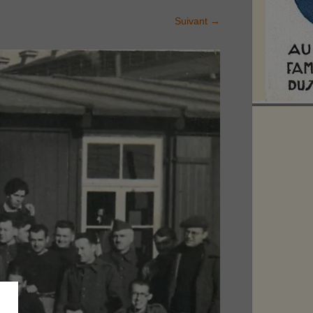
Suivant
→