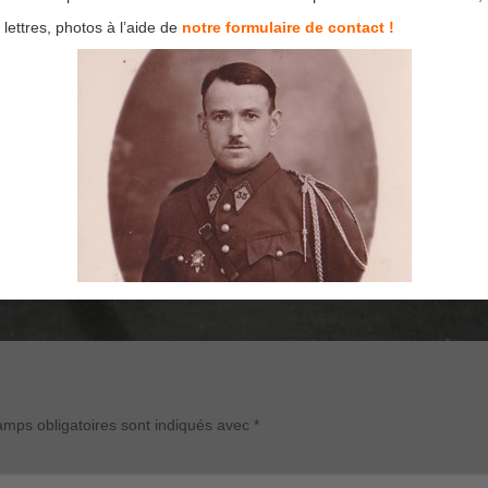
lettres, photos à l’aide de
notre formulaire de contact !
mps obligatoires sont indiqués avec
*