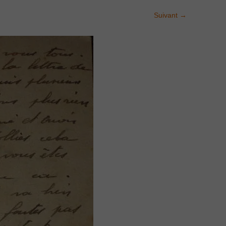
Suivant
→