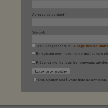
Adresse de contact
*
Site web
J’ai lu et j’accepte la
La page des Mentions
Enregistrer mon nom, mon e-mail et mon si
Prévenez-moi de tous les nouveaux articles 
Oui, ajoutez moi à votre liste de diffusion.