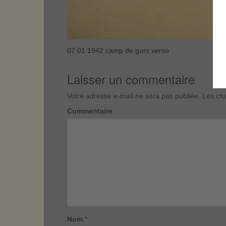
07 01 1942 camp de gurs verso
Laisser un commentaire
Votre adresse e-mail ne sera pas publiée.
Les cha
Commentaire
Nom
*