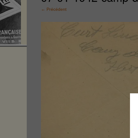
←
Précédent