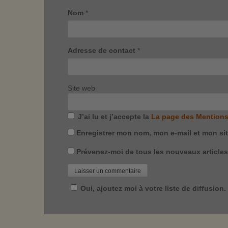
Nom
*
Adresse de contact
*
Site web
J’ai lu et j’accepte la
La page des Mentions
Enregistrer mon nom, mon e-mail et mon si
Prévenez-moi de tous les nouveaux articles 
Oui, ajoutez moi à votre liste de diffusion.