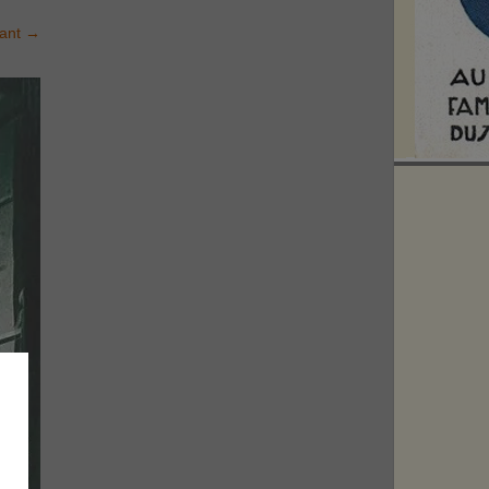
vant
→