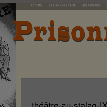
ACCUEIL
LES ANNÉES 39-45
LES ARMÉES
prisonniers d
théâtre-au-stalag-I