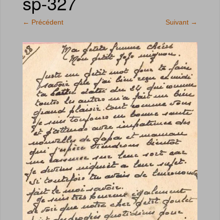
sp-327
←
Précédent
Suivant
→