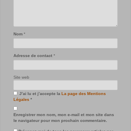
Nom
*
Adresse de contact
*
Site web
J’ai lu et j’accepte la
La page des Mentions
Légales
*
Enregistrer mon nom, mon e-mail et mon site dans
le navigateur pour mon prochain commentaire.