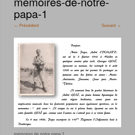
mémoires-de-notre-
papa-1
←
Précédent
Suivant
→
mémoires de notre papa 1