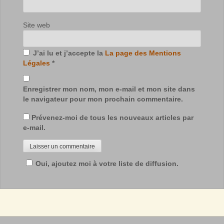
Site web
J’ai lu et j’accepte la
La page des Mentions
Légales
*
Enregistrer mon nom, mon e-mail et mon site dans
le navigateur pour mon prochain commentaire.
Prévenez-moi de tous les nouveaux articles par
e-mail.
Oui, ajoutez moi à votre liste de diffusion.