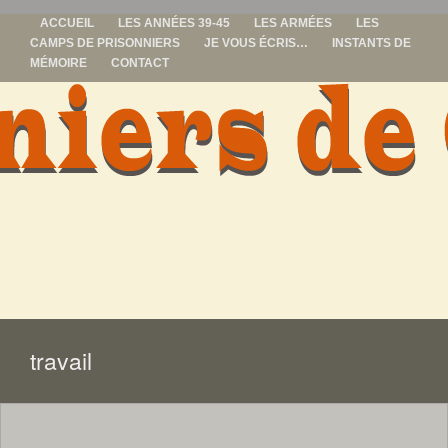
ACCUEIL
LES ANNÉES 39-45
LES ARMÉES
LES
CAMPS DE PRISONNIERS
JE VOUS ÉCRIS…
INSTANTS DE
MÉMOIRE
CONTACT
prisonniers de
guerre
ALLER
AU
CONTENU
travail