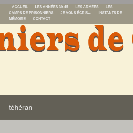
ACCUEIL
LES ANNÉES 39-45
LES ARMÉES
LES
CAMPS DE PRISONNIERS
JE VOUS ÉCRIS…
INSTANTS DE
MÉMOIRE
CONTACT
prisonniers de
guerre
ALLER
AU
CONTENU
téhéran